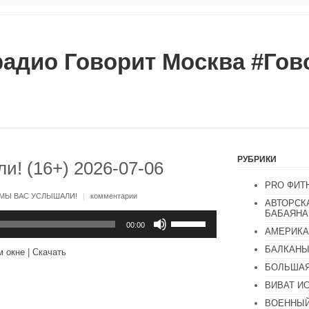
радио Говорит Москва #Го
РУБРИКИ
и! (16+) 2026-07-06
PRO ФИТ
МЫ ВАС УСЛЫШАЛИ!
|
комментарии
АВТОРСК
БАБАЯНА
Используйте
клавиши
00:00
АМЕРИКА
вверх/
вниз,
БАЛКАН
м окне
|
Скачать
чтобы
увеличить
БОЛЬШАЯ
или
ВИВАТ И
уменьшить
громкость.
ВОЕННЫЙ