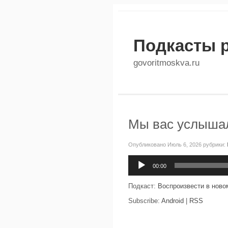
Подкасты 
govoritmoskva.ru
Мы вас услышал
Опубликовано Июль 6, 2026 рубрики:
Аудиоплеер
00:00
Подкаст:
Воспроизвести в ново
Subscribe:
Android
|
RSS